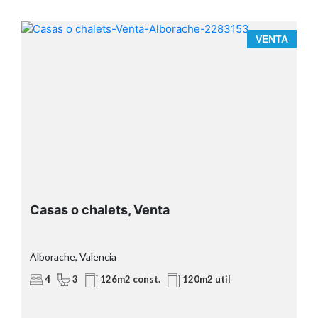
A
VENTA
Casas o chalets, Venta
Alborache, Valencia
4
3
126m2 const.
120m2 util