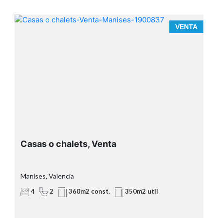
A
VENTA
Casas o chalets, Venta
Manises, Valencia
4
2
360m2 const.
350m2 util