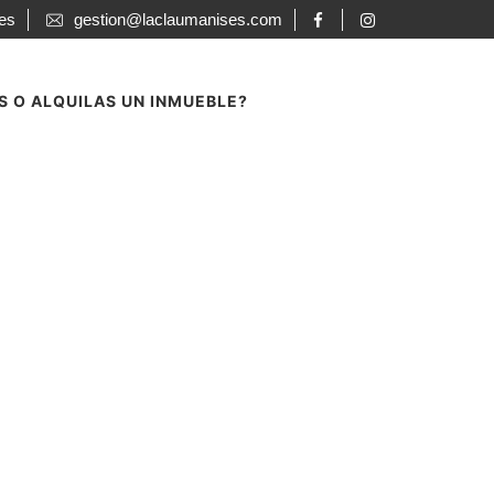
ses
gestion@laclaumanises.com
S O ALQUILAS UN INMUEBLE?