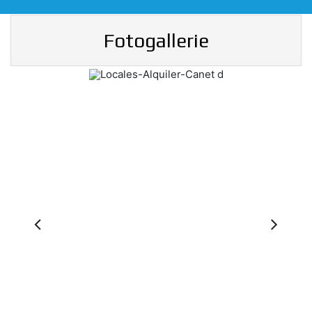
Fotogallerie
Previous
Ne