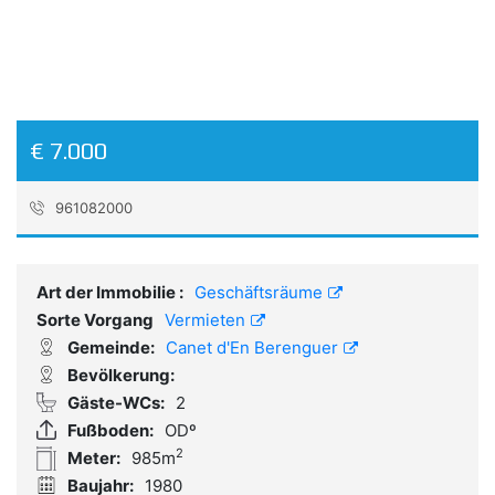
€ 7.000
961082000
Referenz:
A205_AZ
Art der Immobilie :
Geschäftsräume
Sorte Vorgang
Vermieten
Gemeinde:
Canet d'En Berenguer
Bevölkerung:
Gäste-WCs:
2
Fußboden:
ODº
2
Meter:
985m
Baujahr:
1980