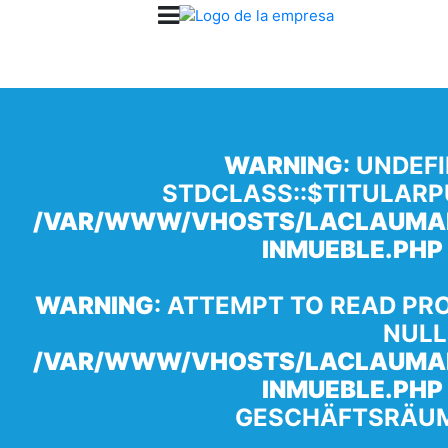
WARNING
: UNDEF
STDCLASS::$TITULARP
/VAR/WWW/VHOSTS/LACLAUMAN
INMUEBLE.PHP
WARNING
: ATTEMPT TO READ PR
NULL
/VAR/WWW/VHOSTS/LACLAUMAN
INMUEBLE.PHP
GESCHÄFTSRÄUM