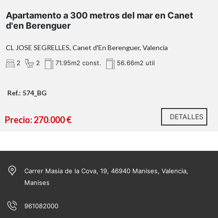
Apartamento a 300 metros del mar en Canet
d'en Berenguer
CL JOSE SEGRELLES, Canet d'En Berenguer, Valencia
2
2
71.95m2 const.
56.66m2 util
Ref.: 574_BG
DETALLES
Precio: 270.000 €
Carrer Masia de la Cova, 19, 46940 Manises, Valencia,
Manises
961082000