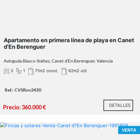
Es una oportunidad ÚNICA para quienes entienden que
los espacios con identidad no compiten, se posicionan.
Apartamento en primera línea de playa en Canet
Tu próximo proyecto empieza aquí.
d'En Berenguer
¿Hablamos?
Avinguda Blasco Ibáñez, Canet d'En Berenguer, Valencia
* En nuestra agencia contamos con el distintivo de
Agentes de Intermediación Inmobiliaria de la
3
1
71m2 const.
62m2 util
Comunitat Valenciana (Número de registro RAICV
1394)
Ref.: CVSRov2430
DETALLES
Precio: 360.000 €
VENTA