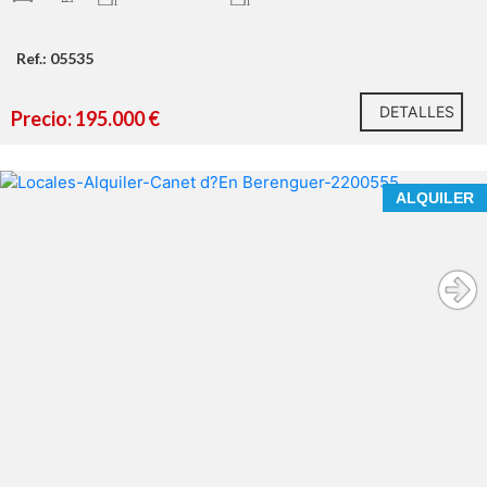
Ref.: 05535
DETALLES
Precio: 195.000 €
**ESPACIO UNICO Y EXCLUSIVO PARA GRANDES
ALQUILER
EMPRENDEDORES EN CANET D'EN BERENGUER
No todos los espacios permiten desarrollar un
concepto diferencial que tenga recorrido y
rentabilidad, pero este es uno de ellos.