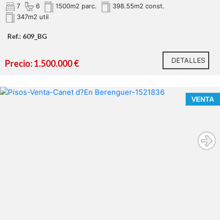
7
6
1500m2 parc.
398.55m2 const.
347m2 util
Ref.: 609_BG
DETALLES
Precio: 1.500.000 €
VENTA