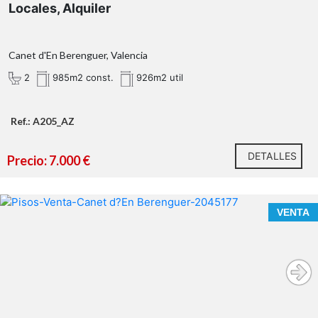
Locales, Alquiler
El precio no incluye lo siguiente: Honorarios de la
agencia inmobiliaria, impuestos (IVA, ITP) y otros
gastos de la Compraventa (notaria, gestoría y
registro
Canet d'En Berenguer, Valencia
2
985m2 const.
926m2 util
Ref.: A205_AZ
DETALLES
Precio: 7.000 €
VENTA