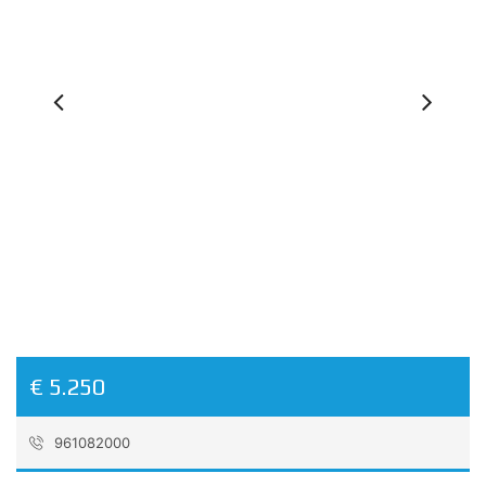
Previous
Ne
€ 5.250
961082000
Referencia:
NV00113