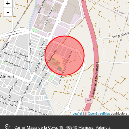
+
-
Leaflet
| ©
OpenStreetMap
contributors
Carrer Masia de la Cova, 19, 46940 Manises, Valencia,