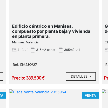
Edificio céntrico en Manises,
G
compuesto por planta baja y vivienda
d
en planta primera.
Manises, Valencia
C
4
1
315m2 const.
305m2 util
Ref.: EM230927
R
DETALLES
Precio: 389.500 €
P
TA
VENTA