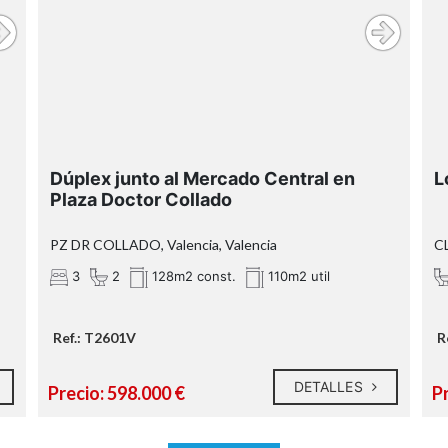
d
e
Dúplex junto al Mercado Central en
L
y
Plaza Doctor Collado
PZ DR COLLADO, Valencia, Valencia
CL
a
u
3
2
128m2 const.
110m2 util
a
s
a
Ref.: T2601V
R
DETALLES
,
Precio: 598.000 €
P
n
o