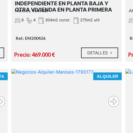
INDEPENDIENTE EN PLANTA BAJA Y
OTRA VIVIENDA EN PLANTA PRIMERA
Manises, Valencia
Al
6
4
304m2 const.
275m2 util
Ref.: EM200426
R
DETALLES
Precio: 469.000 €
P
TA
ALQUILER