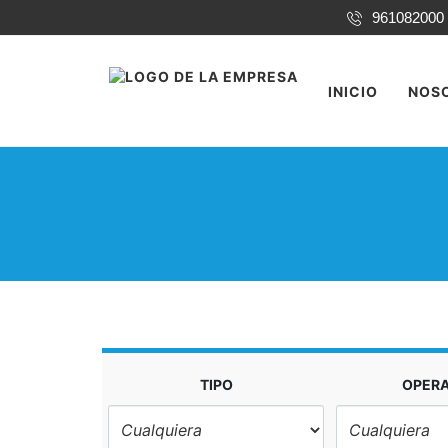
961082000
INICIO
NOS
TIPO
OPER