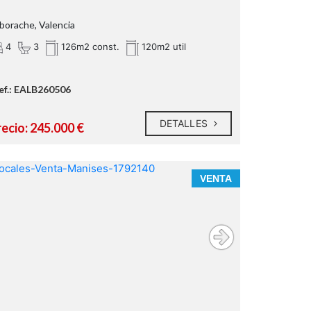
borache, Valencia
4
3
126m2 const.
120m2 util
ef.: EALB260506
DETALLES
recio: 245.000 €
VENTA