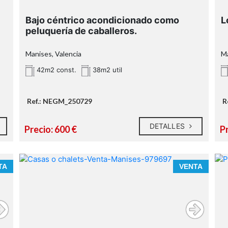
Bajo céntrico acondicionado como
L
peluquería de caballeros.
Manises, Valencia
Ma
42m2 const.
38m2 util
Ref.: NEGM_250729
R
DETALLES
Precio: 600 €
P
TA
VENTA