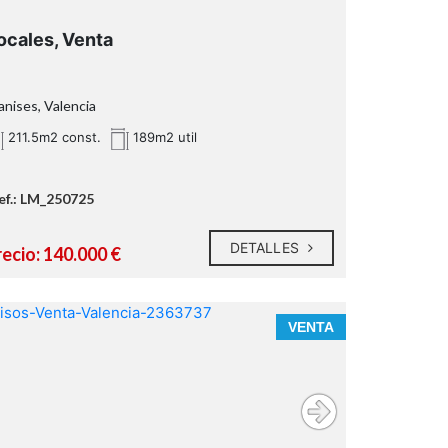
ocales, Venta
nises, Valencia
211.5m2 const.
189m2 util
ef.: LM_250725
DETALLES
recio: 140.000 €
VENTA