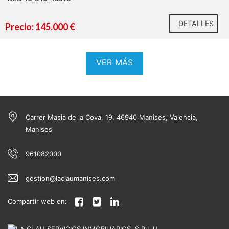
DETALLES
Precio: 145.000 €
VER MÁS
https://habitatge.gva.es/es/registres-en-materia-
Carrer Masia de la Cova, 19, 46940 Manises, Valencia,
habitatge
Manises
961082000
https://habitatge.gva.es/es/registres-en-materia-
habitatge
gestion@laclaumanises.com
Compartir web en: