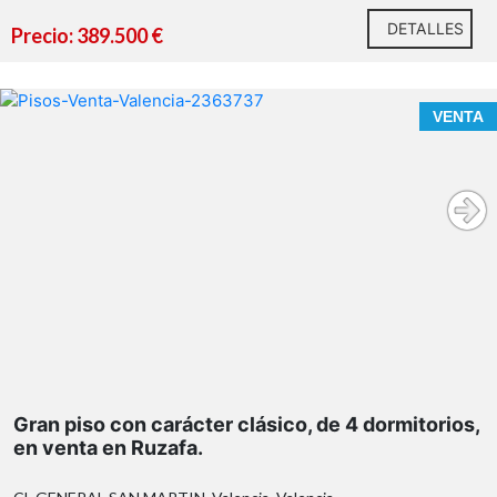
DETALLES
Precio: 389.500 €
VENTA
Elegancia clásica en el corazón de Valencia. Una
vivienda con alma, historia y una ubicación
Gran piso con carácter clásico, de 4 dormitorios,
sencillamente excepcional.
en venta en Ruzafa.
Hay viviendas que ofrecen metros cuadrados. Y hay