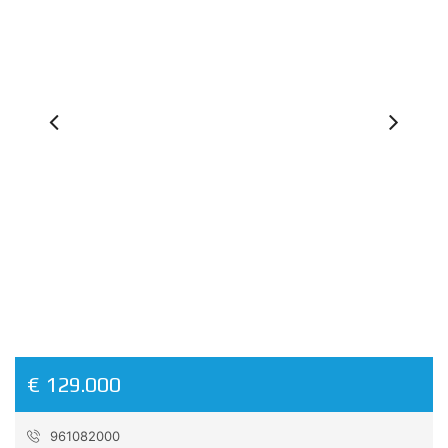
Previous
Ne
€ 129.000
961082000
Referencia:
06526PAR