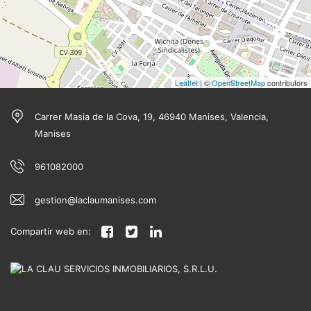
Leaflet
| ©
OpenStreetMap
contributors
Carrer Masia de la Cova, 19, 46940 Manises, Valencia,
Manises
961082000
gestion@laclaumanises.com
Compartir web en: