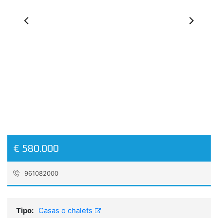
Previous
Ne
€ 580.000
961082000
Referencia:
CVAZam6690
Tipo:
Casas o chalets