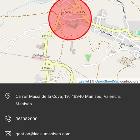
Leaflet
| ©
OpenStreetMap
contributors
Carrer Masia de la Cova, 19, 46940 Manises, Valencia,
Manises
961082000
gestion@laclaumanises.com