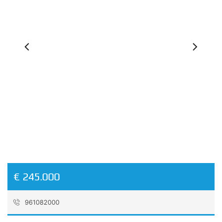
Previous
Ne
€ 245.000
961082000
Referencia:
EALB260506