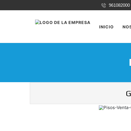
961082000
INICIO
NO
G