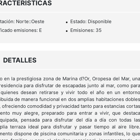
RACTERÍSTICAS
tación: Norte::Oeste
Estado: Disponible
ficado emisiones: E
Emisiones: 35
DETALLES
 en la prestigiosa zona de Marina d?Or, Oropesa del Mar, un
sidencia para disfrutar de escapadas junto al mar, como par
 quienes desean retirarse y vivir todo el año en un entorn
tribuida de manera funcional en dos amplias habitaciones doble
, ofreciendo comodidad y privacidad tanto para estancias corta
nto muy alegre, preparado para entrar a vivir, que destac
uipada, pensada para disfrutar del día a día con todas la
 terraza ideal para disfrutar y pasar tiempo al aire libre
mento dispone de piscina comunitaria y zonas infantiles, lo qu