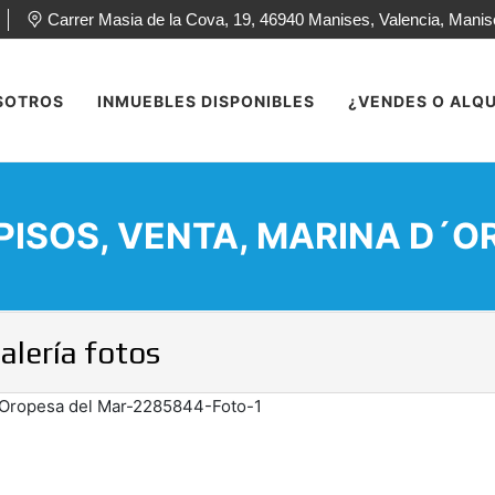
Carrer Masia de la Cova, 19, 46940 Manises, Valencia, Mani
SOTROS
INMUEBLES DISPONIBLES
¿VENDES O ALQU
PISOS, VENTA, MARINA D´O
alería fotos