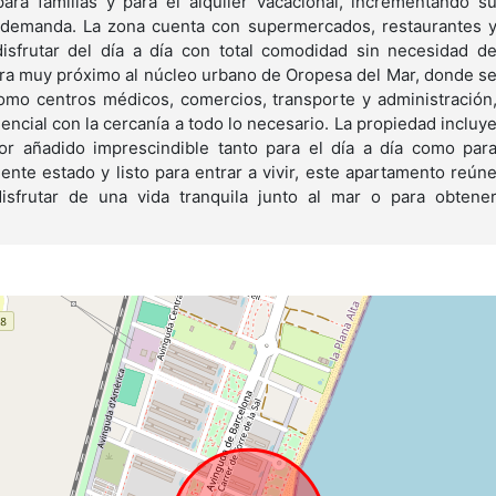
ara familias y para el alquiler vacacional, incrementando s
a demanda. La zona cuenta con supermercados, restaurantes 
disfrutar del día a día con total comodidad sin necesidad d
ra muy próximo al núcleo urbano de Oropesa del Mar, donde s
omo centros médicos, comercios, transporte y administración
ncial con la cercanía a todo lo necesario. La propiedad incluy
or añadido imprescindible tanto para el día a día como par
ente estado y listo para entrar a vivir, este apartamento reún
disfrutar de una vida tranquila junto al mar o para obtene