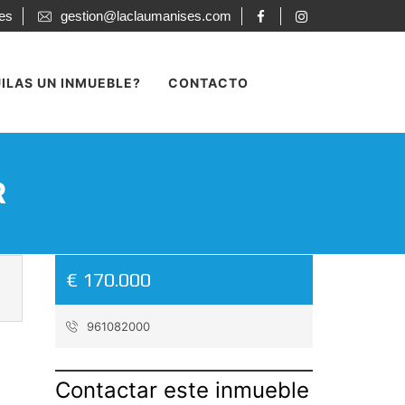
ses
gestion@laclaumanises.com
ILAS UN INMUEBLE?
CONTACTO
R
€ 170.000
961082000
Contactar este inmueble