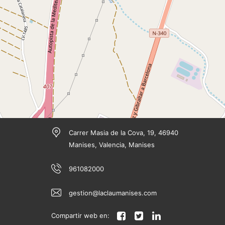
Carrer Masia de la Cova, 19, 46940
Manises, Valencia, Manises
961082000
gestion@laclaumanises.com
Compartir web en: