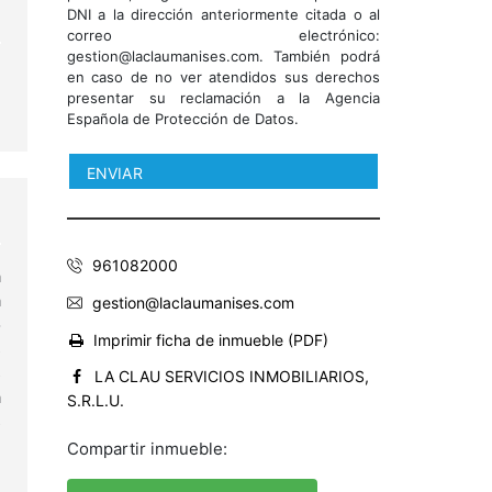
DNI a la dirección anteriormente citada o al
correo electrónico:
gestion@laclaumanises.com. También podrá
en caso de no ver atendidos sus derechos
presentar su reclamación a la Agencia
Española de Protección de Datos.
961082000
a
a
gestion@laclaumanises.com
o
Imprimir ficha de inmueble (PDF)
s
s
LA CLAU SERVICIOS INMOBILIARIOS,
a
S.R.L.U.
s
.
Compartir inmueble:
e