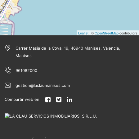
Leaflet
| ©
OpenStreetMap
contributors
Carrer Masia de la Cova, 19, 46940 Manises, Valencia,
Manises
961082000
gestion@laclaumanises.com
Compartir web en: