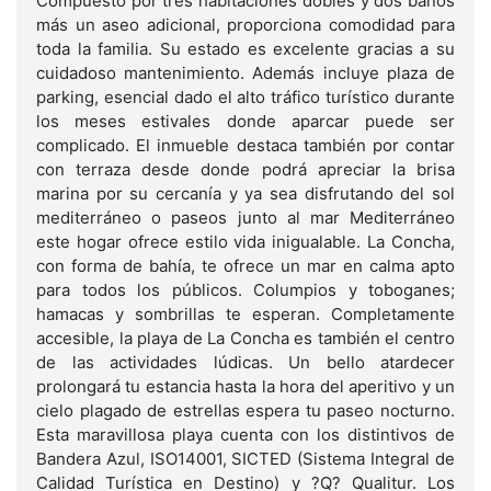
Compuesto por tres habitaciones dobles y dos baños
más un aseo adicional, proporciona comodidad para
toda la familia. Su estado es excelente gracias a su
cuidadoso mantenimiento. Además incluye plaza de
parking, esencial dado el alto tráfico turístico durante
los meses estivales donde aparcar puede ser
complicado. El inmueble destaca también por contar
con terraza desde donde podrá apreciar la brisa
marina por su cercanía y ya sea disfrutando del sol
mediterráneo o paseos junto al mar Mediterráneo
este hogar ofrece estilo vida inigualable. La Concha,
con forma de bahía, te ofrece un mar en calma apto
para todos los públicos. Columpios y toboganes;
hamacas y sombrillas te esperan. Completamente
accesible, la playa de La Concha es también el centro
de las actividades lúdicas. Un bello atardecer
prolongará tu estancia hasta la hora del aperitivo y un
cielo plagado de estrellas espera tu paseo nocturno.
Esta maravillosa playa cuenta con los distintivos de
Bandera Azul, ISO14001, SICTED (Sistema Integral de
Calidad Turística en Destino) y ?Q? Qualitur. Los