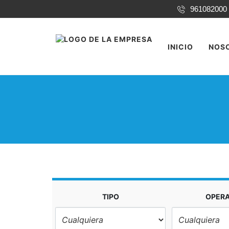
961082000
INICIO
NOS
TIPO
OPER