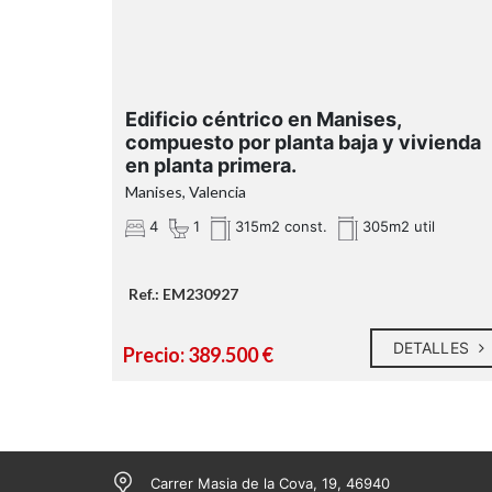
Edificio céntrico en Manises,
compuesto por planta baja y vivienda
en planta primera.
Manises, Valencia
4
1
315m2 const.
305m2 util
Ref.: EM230927
DETALLES
Precio: 389.500 €
Carrer Masia de la Cova, 19, 46940