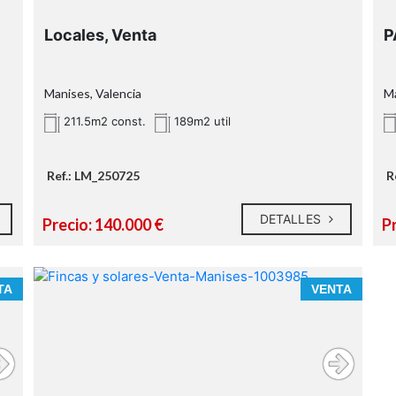
Locales, Venta
P
Manises, Valencia
Ma
211.5m2 const.
189m2 util
Ref.: LM_250725
R
DETALLES
Precio: 140.000 €
P
TA
VENTA