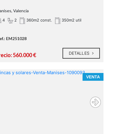
nises, Valencia
4
2
360m2 const.
350m2 util
ef.: EM251028
DETALLES
recio: 560.000 €
VENTA