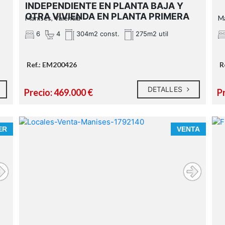
INDEPENDIENTE EN PLANTA BAJA Y
OTRA VIVIENDA EN PLANTA PRIMERA
Manises, Valencia
Ma
6
4
304m2 const.
275m2 util
Ref.: EM200426
R
DETALLES
Precio: 469.000 €
P
ER
VENTA