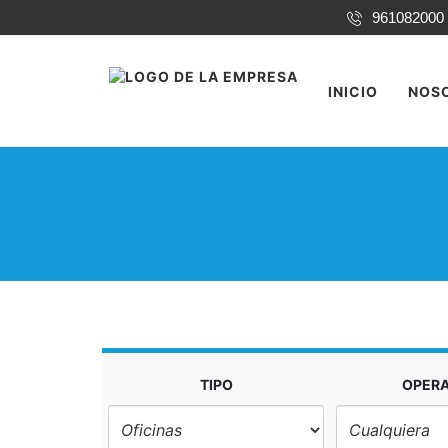
961082000
INICIO
NOS
TIPO
OPER