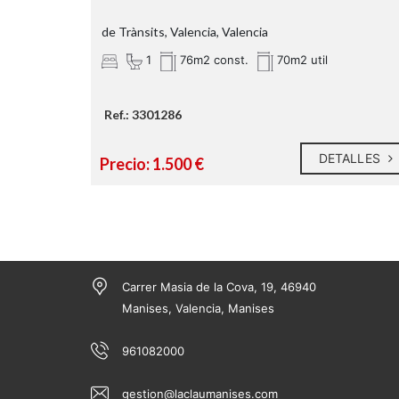
de Trànsits, Valencia, Valencia
1
76m2 const.
70m2 util
Ref.: 3301286
DETALLES
Precio: 1.500 €
Carrer Masia de la Cova, 19, 46940
Manises, Valencia, Manises
961082000
gestion@laclaumanises.com