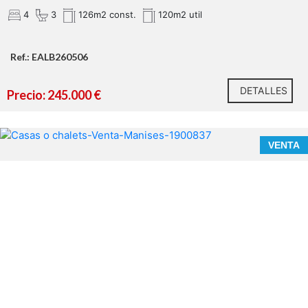
4
3
126m2 const.
120m2 util
Ref.: EALB260506
DETALLES
Precio: 245.000 €
VENTA