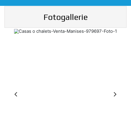
Fotogallerie
Previous
Ne