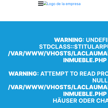
WARNING
: UNDEF
STDCLASS::$TITULARP
/VAR/WWW/VHOSTS/LACLAUMAN
INMUEBLE.PHP
WARNING
: ATTEMPT TO READ PR
NULL
/VAR/WWW/VHOSTS/LACLAUMAN
INMUEBLE.PHP
HÄUSER ODER CHA