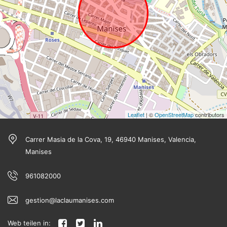
Leaflet
| ©
OpenStreetMap
contributors
Carrer Masia de la Cova, 19, 46940 Manises, Valencia,
Manises
961082000
gestion@laclaumanises.com
Web teilen in: